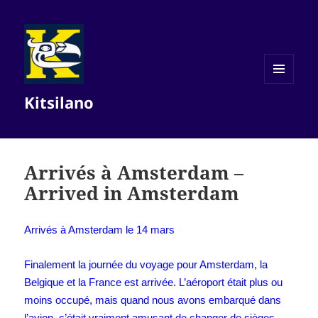
MENU
Kitsilano
AND
WIDGETS
Arrivés à Amsterdam –
Arrived in Amsterdam
Arrivés à Amsterdam le 14 mars
Finalement la journée du voyage pour Amsterdam, la
Belgique et la France est arrivée. L’aéroport était plus ou
moins occupé, mais quand nous avons embarqué dans
l’avion, c’était vraiment amusant de changer de sièges.