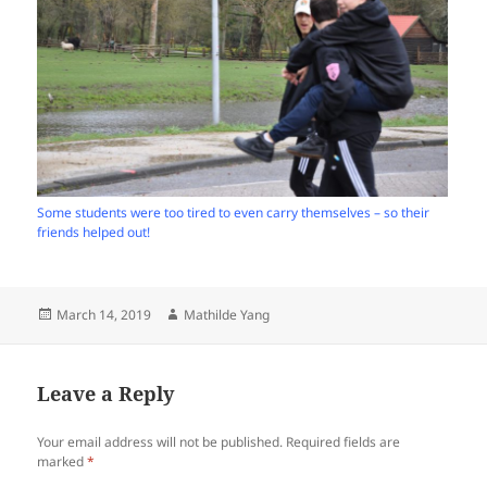
Some students were too tired to even carry themselves – so their
friends helped out!
Posted
Author
March 14, 2019
Mathilde Yang
on
Leave a Reply
Your email address will not be published.
Required fields are
marked
*