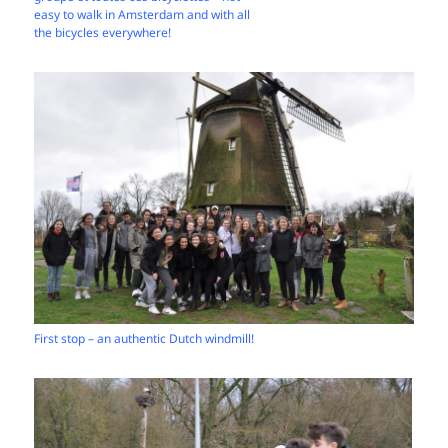
easy to walk in Amsterdam and with all
the bicycles everywhere!
First stop – an authentic Dutch windmill!