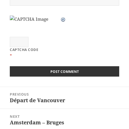
CAPTCHA CODE
*
Post
PREVIOUS
navigation
Départ de Vancouver
Previous
post:
NEXT
Amsterdam – Bruges
Next