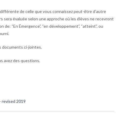
ifférente de celle que vous connaissez peut-être d’autre
rs sera évaluée selon une approche où les élèves ne recevront
ion de: “En Émergence”, “en développement”, “atteint”, ou
urni.
es documents ci-jointes.
ous avez des questions.
– revised 2019