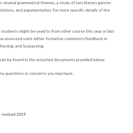
udes several grammatical themes, a study of two literary genres
entations, and argumentation. For more specific details of the
t students might be used to from other course this year or last
nly be assessed usint either formative comments/feedback or
chieving, and Surpassing.
 can be found in the attached documents provided below.
any questions or concerns you may have.
– revised 2019