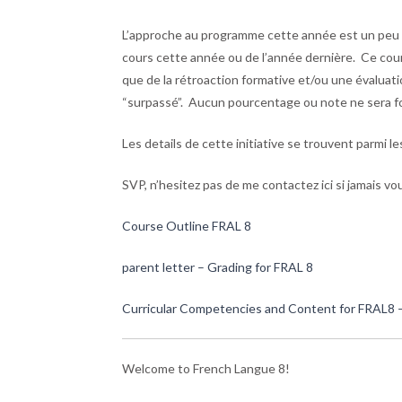
L’approche au programme cette année est un peu d
cours cette année ou de l’année dernière. Ce cou
que de la rétroaction formative et/ou une évaluat
“surpassé”. Aucun pourcentage ou note ne sera fo
Les details de cette initiative se trouvent parmi l
SVP, n’hesitez pas de me contactez ici si jamais v
Course Outline FRAL 8
parent letter – Grading for FRAL 8
Curricular Competencies and Content for FRAL8 
Welcome to French Langue 8!